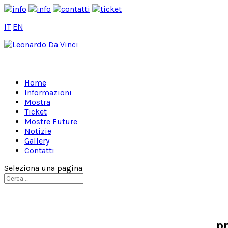
I
T
E
N
Home
Informazioni
Mostra
Ticket
Mostre Future
Notizie
Gallery
Contatti
Seleziona una pagina
pr