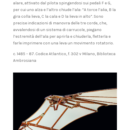
alare, attivato dal pilota spingendosi sui pedali F e G,
per cui uno alza e l’altro chiude l’ala: “A torce l’alia, B la
gira colla lieva, C la cala e D la lieva in alto”. Sono
precise indicazioni di manovra delle tre corde, che,
avvalendosi di un sistema di carrucole, piegano
l’estremità dell’ala per aprirla e chiuderla, fletterla e
farle imprimere con una leva un movimento rotatorio.
c. 1485 – 87. Codice Atlantico, f. 302 v Milano, Biblioteca
Ambrosiana