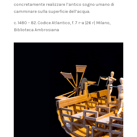
concretamente realizzare l’antico sogno umano di
camminare sulla superficie dell’acqua.
c. 1480 – 82. Codice Atlantico, f. 7 r-a |26 r| Milano,
Biblioteca Ambrosiana