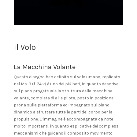
Il Volo
La Macchina Volante
Questo disegno ben definito sul volo umano, replicato
nel Ms. B (f. 74 v) è uno dei più noti, in quanto descrive
sul piano progettuale la struttura della macchina
volante, completa di ali e pilota, posto in posizione
prona sulla piattaforma ed impegnato sul piano
dinamico a sfruttare tutte le parti del corpo per la
propulsione. L’immagine è accompagnata da note
molto importanti, in quanto esplicative dei complessi
meccanismi che guidano il composito movimento