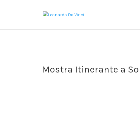
I
T
E
N
Mostra Itinerante a So